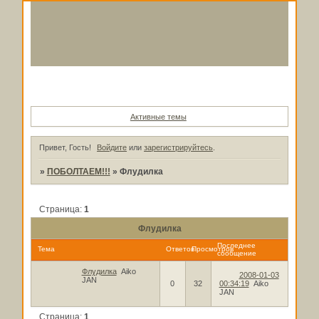
Форум
Участники
Поиск
Регистрация
Войти
Активные темы
Привет, Гость!
Войдите
или
зарегистрируйтесь
.
»
ПОБОЛТАЕМ!!!
»
Флудилка
Страница:
1
Флудилка
Последнее
Тема
Ответов
Просмотров
сообщение
Флудилка
Aiko
2008-01-03
JAN
0
32
00:34:19
Aiko
JAN
Страница:
1